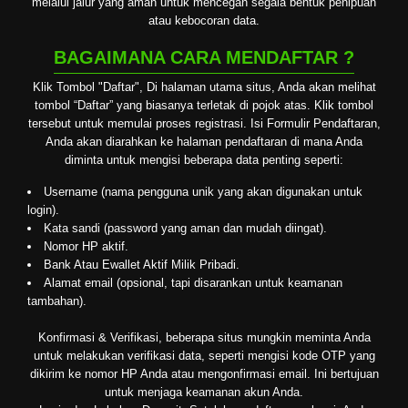
melalui jalur yang aman untuk mencegah segala bentuk penipuan
atau kebocoran data.
BAGAIMANA CARA MENDAFTAR ?
Klik Tombol "Daftar", Di halaman utama situs, Anda akan melihat
tombol “Daftar” yang biasanya terletak di pojok atas. Klik tombol
tersebut untuk memulai proses registrasi. Isi Formulir Pendaftaran,
Anda akan diarahkan ke halaman pendaftaran di mana Anda
diminta untuk mengisi beberapa data penting seperti:
Username (nama pengguna unik yang akan digunakan untuk
login).
Kata sandi (password yang aman dan mudah diingat).
Nomor HP aktif.
Bank Atau Ewallet Aktif Milik Pribadi.
Alamat email (opsional, tapi disarankan untuk keamanan
tambahan).
Konfirmasi & Verifikasi, beberapa situs mungkin meminta Anda
untuk melakukan verifikasi data, seperti mengisi kode OTP yang
dikirim ke nomor HP Anda atau mengonfirmasi email. Ini bertujuan
untuk menjaga keamanan akun Anda.